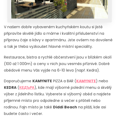
V našem dobře vybaveném kuchyňském koutu si jistě
připravíte skvělé jídlo a máme i kvalitní příslušenství na
přípravu čaje a kávy v apartmánu. Jste ovšem na dovolené
a tak je třeba vyzkoušet hlavně místní speciality.
Restaurace, bistra a rychlé občerstvení jsou v blízkém okolí
(100 až 1 000m) a ceny v nich jsou vesměs příznivé. Dobré
obědové menu Vás vyjde na 6-10 leva (např. Kedra).
Doporučujeme
KAMYNITE
PIZZA a BAR (
KAMYNITE
) nebo
KEDRA
(
КЕДЪРА
), kde mají výborné polední menu a skvělý
výber z jídelního lístku. Vyberete si výborný oběd a najdete
příjemné místo pro odpoledne a večer s přáteli nebo
rodinou. Fajn místo je také
Diddi
Beach
na pláži, kde asi
budete často i večer.