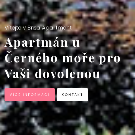
Vítejte v Brisa Apartment
Apartmán u
Černého moře pro
Vaši dovolenou
VÍCE INFORMACÍ
KONTAKT